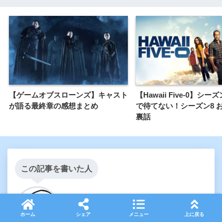
【ゲームオブスローンズ】キャスト
【Hawaii Five-0】シー
が語る最終章の感想まとめ
で待てない！シーズン8 
裏話
この記事を書いた人
オニギリ
海外ドラマ大好きオニギリ。
ホーム
シェア
メニュー
上に戻る