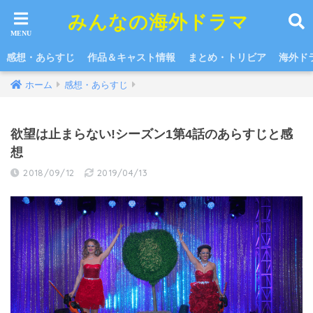
みんなの海外ドラマ
感想・あらすじ
作品＆キャスト情報
まとめ・トリビア
海外ド
ホーム
感想・あらすじ
欲望は止まらない!シーズン1第4話のあらすじと感
想
2018/09/12
2019/04/13