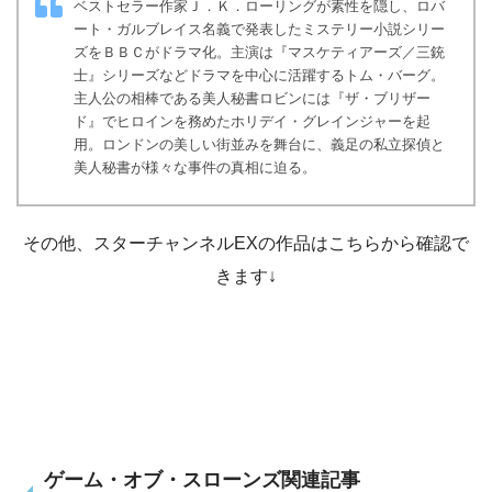
ベストセラー作家Ｊ．Ｋ．ローリングが素性を隠し、ロバ
ート・ガルブレイス名義で発表したミステリー小説シリー
ズをＢＢＣがドラマ化。主演は『マスケティアーズ／三銃
士』シリーズなどドラマを中心に活躍するトム・バーグ。
主人公の相棒である美人秘書ロビンには『ザ・ブリザー
ド』でヒロインを務めたホリデイ・グレインジャーを起
用。ロンドンの美しい街並みを舞台に、義足の私立探偵と
美人秘書が様々な事件の真相に迫る。
その他、スターチャンネルEXの作品はこちらから確認で
きます↓
ゲーム・オブ・スローンズ関連記事