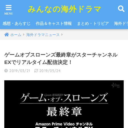
みんなの海外ドラマ
感想・あらすじ
作品＆キャスト情報
まとめ・トリビア
海外ド
ホーム
海外ドラマニュース
ゲームオブスローンズ最終章がスターチャンネル
EXでリアルタイム配信決定！
2019/03/21
2019/05/24