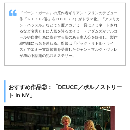
『ゴーン・ガール』の原作者ギリアン・フリンのデビュー
作『ＫＩＺＵ-傷-』をＨＢＯ（Ｒ）がドラマ化。『アメリカ
ン・ハッスル』などで５度アカデミー賞にノミネートされ
るなど名実ともに人気を誇るエイミー・アダムズがアルコ
ールや自傷行為に依存する影のある主人公を好演し、製作
総指揮にも名を連ねる。監督は『ビッグ・リトル・ライ
ズ』でエミー賞監督賞を受賞したジャン＝マルク・ヴァレ
が務める話題の犯罪ミステリー。
おすすめ作品②：「DEUCE／ポルノストリー
ト in NY」