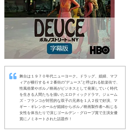
舞台は１９７０年代ニューヨーク。ドラッグ、娼婦、マフ
ィアが横行する４２番街の“デュース”と呼ばれる歓楽街で、
性風俗業やポルノ映画がビジネスとして発展していく時代
を生きる人間たちを描いたエロティックドラマ。ジェーム
ズ・フランコが対照的な双子の兄弟を１人２役で好演、マ
ギー・ギレンホールが娼婦からポルノ映画製作者へ転じる
女性を体当たりで演じゴールデン・グローブ賞で主演女優
賞にノミネートされた話題作！