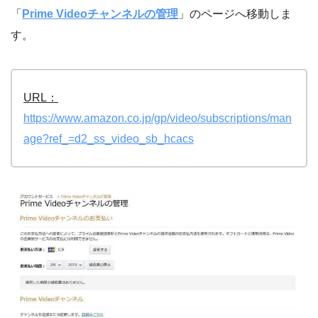
「
Prime Videoチャンネルの管理
」のページへ移動しま
す。
URL：
https://www.amazon.co.jp/gp/video/subscriptions/man
age?ref_=d2_ss_video_sb_hcacs